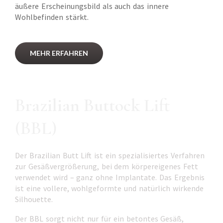
äußere Erscheinungsbild als auch das innere
Wohlbefinden stärkt.
MEHR ERFAHREN
Brazilian Buttock Lift
(BBL)
Der Brazilian Butt Lift ist ein spezialisiertes Verfahren
zur Gesäßvergrößerung, bei dem körpereigenes Fett
verwendet wird – ganz ohne Implantate. Das Ergebnis
ist eine vollere, wohlgeformte und natürlich wirkende
Silhouette.
Der BBL sorgt nicht nur für ein betontes Gesäß,