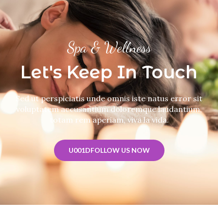
Spa & Wellness
Let's Keep In Touch
Sed ut perspiciatis unde omnis iste natus error sit
voluptatem accusantium doloremque laudantium,
totam rem aperiam, viva la vida.
U001DFOLLOW US NOW